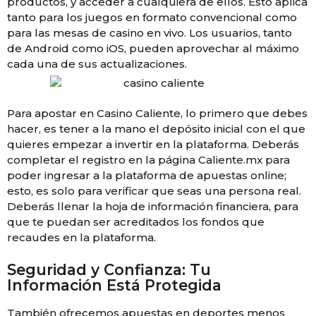
productos, y acceder a cualquiera de ellos. Esto aplica
tanto para los juegos en formato convencional como
para las mesas de casino en vivo. Los usuarios, tanto
de Android como iOS, pueden aprovechar al máximo
cada una de sus actualizaciones.
Para apostar en Casino Caliente, lo primero que debes
hacer, es tener a la mano el depósito inicial con el que
quieres empezar a invertir en la plataforma. Deberás
completar el registro en la página Caliente.mx para
poder ingresar a la plataforma de apuestas online;
esto, es solo para verificar que seas una persona real.
Deberás llenar la hoja de información financiera, para
que te puedan ser acreditados los fondos que
recaudes en la plataforma.
Seguridad y Confianza: Tu
Información Está Protegida
También ofrecemos apuestas en deportes menos