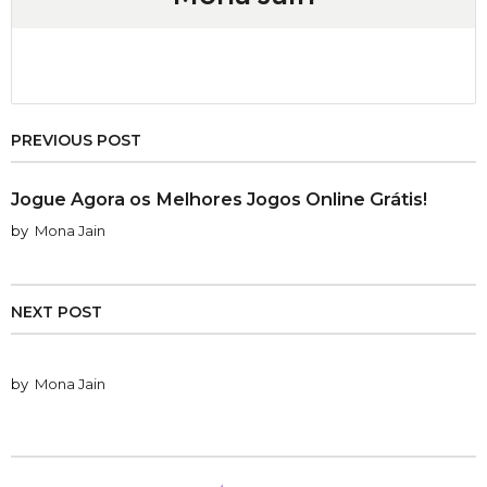
o
n
PREVIOUS POST
Jogue Agora os Melhores Jogos Online Grátis!
by
Mona Jain
NEXT POST
by
Mona Jain