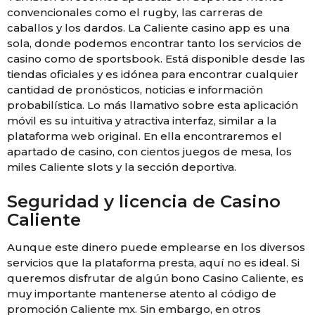
convencionales como el rugby, las carreras de
caballos y los dardos. La Caliente casino app es una
sola, donde podemos encontrar tanto los servicios de
casino como de sportsbook. Está disponible desde las
tiendas oficiales y es idónea para encontrar cualquier
cantidad de pronósticos, noticias e información
probabilística. Lo más llamativo sobre esta aplicación
móvil es su intuitiva y atractiva interfaz, similar a la
plataforma web original. En ella encontraremos el
apartado de casino, con cientos juegos de mesa, los
miles Caliente slots y la sección deportiva.
Seguridad y licencia de Casino
Caliente
Aunque este dinero puede emplearse en los diversos
servicios que la plataforma presta, aquí no es ideal. Si
queremos disfrutar de algún bono Casino Caliente, es
muy importante mantenerse atento al código de
promoción Caliente mx. Sin embargo, en otros