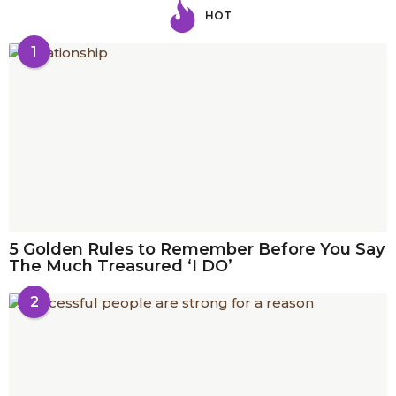
HOT
1
5 Golden Rules to Remember Before You Say
The Much Treasured ‘I DO’
2