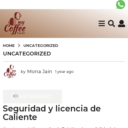
UNCATEGORIZED
HOME
UNCATEGORIZED
1
y
e
Mona Jain
by
1 year ago
1
a
y
r
e
a
a
g
r
LISTEN POST
o
a
1
g
Seguridad y licencia de
o
y
Caliente
e
a