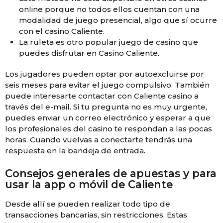
online porque no todos ellos cuentan con una
modalidad de juego presencial, algo que sí ocurre
con el casino Caliente.
La ruleta es otro popular juego de casino que
puedes disfrutar en Casino Caliente.
Los jugadores pueden optar por autoexcluirse por
seis meses para evitar el juego compulsivo. También
puede interesarte contactar con Caliente casino a
través del e-mail. Si tu pregunta no es muy urgente,
puedes enviar un correo electrónico y esperar a que
los profesionales del casino te respondan a las pocas
horas. Cuando vuelvas a conectarte tendrás una
respuesta en la bandeja de entrada.
Consejos generales de apuestas y para
usar la app o móvil de Caliente
Desde allí se pueden realizar todo tipo de
transacciones bancarias, sin restricciones. Estas