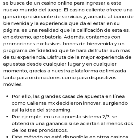
se busca de un casino online para ingresar a este
nuevo mundo del juego. El casino caliente ofrece una
gama impresionante de servicios y, aunado al bono de
bienvenida y la experiencia que da el estar en su
página, es una realidad que la calificación de esta es,
en extremo, aprobatoria. Además, contamos con
promociones exclusivas, bonos de bienvenida y un
programa de fidelidad que te hará disfrutar aún más
de tu experiencia. Disfruta de la mejor experiencia de
apuestas desde cualquier lugar y en cualquier
momento, gracias a nuestra plataforma optimizada
tanto para ordenadores como para dispositivos
móviles.
Por ello, las grandes casas de apuesta en línea
como Caliente.mx decidieron innovar, surgiendo
así la idea del streaming.
Por ejemplo, en una apuesta sistema 2/3, se
obtendrá una ganancia si se aciertan al menos dos
de los tres pronósticos.
Este método no está disponible en otros casinos